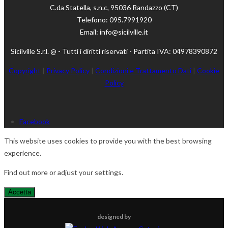
C.da Statella, s.n.c, 95036 Randazzo (CT)
Telefono: 095.7991920
Email: info@sicilville.it
Sicilville S.r.l. @ - Tutti i diritti riservati - Partita IVA: 04978390872
Copyright
|
Privacy Policy
|
Condizioni e Trattamento Dati
|
Cookie
Policy
Facebook
This website uses cookies to provide you with the best browsing
experience.
Find out more or adjust your
settings
.
Accetta
designed by