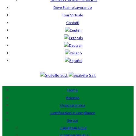
Dove Stiamo Lavorando
Tour Virtuale
Contatti
Home
Azienda
Organigramma
Certificazioni e Compliance
Servizi
CAMPI DA GOLF
GIARDINI PENSILI