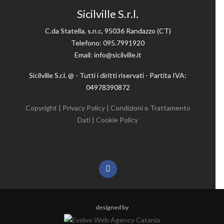
Sicilville S.r.l.
C.da Statella, s.n.c, 95036 Randazzo (CT)
Telefono: 095.7991920
Email: info@sicilville.it
Sicilville S.r.l. @ - Tutti i diritti riservati - Partita IVA:
04978390872
Copyright
|
Privacy Policy
|
Condizioni e Trattamento
Dati
|
Cookie Policy
designed by